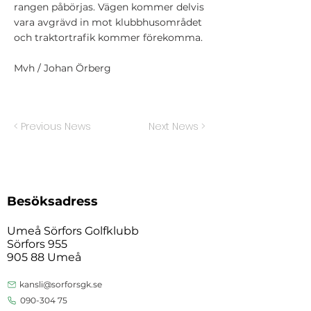
rangen påbörjas. Vägen kommer delvis
vara avgrävd in mot klubbhusområdet
och traktortrafik kommer förekomma.
Mvh / Johan Örberg
< Previous News
Next News >
Besöksadress
Umeå Sörfors Golfklubb
Sörfors 955
905 88 Umeå
kansli@sorforsgk.se
090-304 75