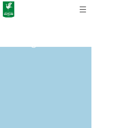
Slutet av
säsongen