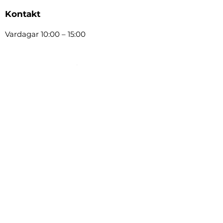
Kontakt
Vardagar 10:00 – 15:00
Status anläggning
Banan
Öppen
Range
Öppen
Shop
Öppen
Öppen
Restaurang