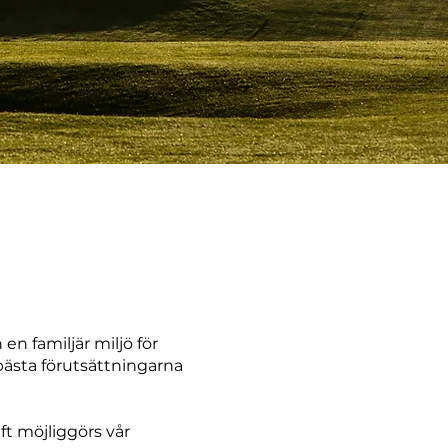
n familjär miljö för
ästa förutsättningarna
t möjliggörs vår