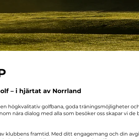
P
f – i hjärtat av Norrland
n högkvalitativ golfbana, goda träningsmöjligheter och e
m nära dialog med alla som besöker oss skapar vi de b
av klubbens framtid. Med ditt engagemang och din avgif