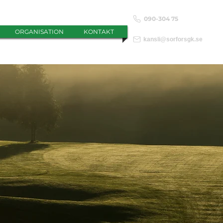
090-304 75
ORGANISATION
KONTAKT
kansli@sorforsgk.se