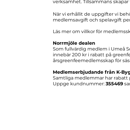
verksamhet. Tillsammans skapar v
När vi erhållit de uppgifter vi b
medlemsavgift och spelavgift pe
Läs mer om villkor för medlemss
Norrmjöle dealen
Som fullvärdig medlem i Umeå Sör
innebär
200 kr i rabatt på greenfe
årsgreenfeemedlemsskap för säson
Medlemserbjudande från K-By
​Samtliga medlemmar har rabatt 
Uppge kundnummer:
355469
sa