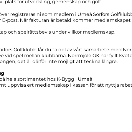
i plats för utveckling, gemenskap och golf.
ehöver registreras ni som medlem i Umeå Sörfors Golfklubb
r E-post.
När fakturan är betald kommer medlemskapet att
kap och spelrättsbevis under villkor medlemskap.
fors Golfklubb får du ta del av vårt samarbete med Norr
e vid spel mellan klubbarna. Norrmjöle GK har fyllt kvote
gen, det är därför inte möjligt att teckna längre.
gg
på hela sortimentet hos K-Bygg i Umeå
mt uppvisa ert medlemsskap i kassan för att nyttja raba