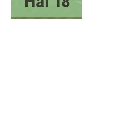
Besöksadress
Umeå Sörfors Golfklubb
Sörfors 955
905 88 Umeå
kansli@sorforsgk.se
090-304 75
Kontakt
Vardagar 10:00 – 15:00
Status anläggning
Banan
Öppen