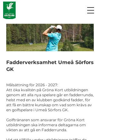
Fadderverksamhet Umeå Sörfors
GK
Målsättning för
2026 - 2027
:
Att öka kvalitén på Gröna Kort utbildningen
genom att alla nya spelare går en fadderrunda,
helst med en av klubben godkänd fadder, för
att få en bättre kunskap om vad som krävs av
en golfspelare i Umeå Sörfors GK.
Golftränaren som ansvarar för Gröna Kort
utbildningen ska informera deltagarna om
vikten av att gå en Fadderrunda.
Vid ett tillfälle under utbildningen träffar de