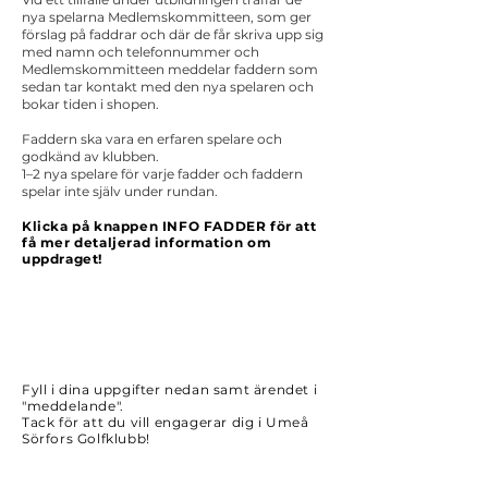
nya spelarna Medlemskommitteen, som ger
förslag på faddrar och där de får skriva upp sig
med namn och telefonnummer och
Medlemskommitteen meddelar faddern som
sedan tar kontakt med den nya spelaren och
bokar tiden i shopen.
Faddern ska vara en erfaren spelare och
godkänd av klubben.
1–2 nya spelare för varje fadder och faddern
spelar inte själv under rundan.
Klicka på knappen INFO FADDER för att
få mer detaljerad information om
uppdraget!
Fyll i dina uppgifter nedan samt ärendet i
"meddelande".
Tack för att du vill engagerar dig i Umeå
Sörfors Golfklubb!