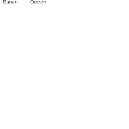
Banan
Öppen
Range
Öppen
Shop
Öppen
Öppen
Restaurang