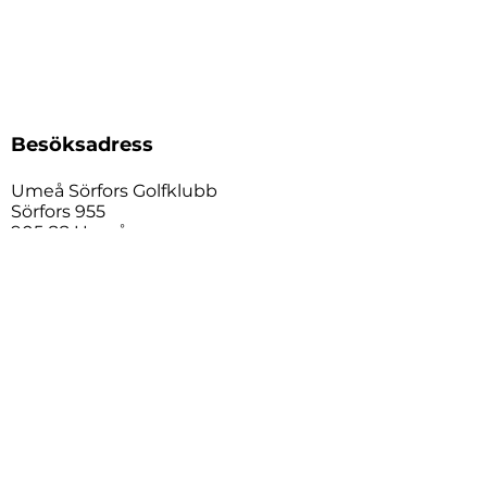
Besöksadress
Umeå Sörfors Golfklubb
Sörfors 955
905 88 Umeå
kansli@sorforsgk.se
090-304 75
Kontakt
Vardagar 10:00 – 15:00
Status anläggning