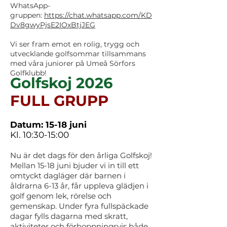
WhatsApp-
gruppen:
https://chat.whatsapp.com/KD
Dv8gwyPjsE2IOxBtjJEG
Vi ser fram emot en rolig, trygg och
utvecklande golfsommar tillsammans
med våra juniorer på Umeå Sörfors
Golfklubb!
Golfskoj 2026
FULL GRUPP
Datum: 15-18
juni
Kl. 10:30-15:00
Nu är det dags för den årliga Golfskoj!
Mellan 15-18 juni bjuder vi in till ett
omtyckt dagläger där barnen i
åldrarna 6-13 år, får uppleva glädjen i
golf genom lek, rörelse och
gemenskap. Under fyra fullspäckade
dagar fylls dagarna med skratt,
aktiviteter och förhoppningsvis både