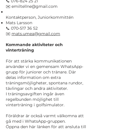
📞 076-824 25 21
✉️ emiltellne@gmail.com
Kontaktperson, Juniorkommittén
Mats Larsson
📞 070‑517 36 52
✉️
mats.umea@gmail.com
Kommande aktiviteter och
vinterträning
För att stärka kommunikationen
använder vi en gemensam WhatsApp-
grupp för juniorer och tränare. Där
delas information om extra
träningsmöjligheter, spontana rundor,
tävlingar och andra aktiviteter.
I träningsavgiften ingår även
regelbunden möjlighet till
vinterträning i golfsimulator.
Föräldrar är också varmt välkomna att
gå med i WhatsApp-gruppen.
Öppna den här länken för att ansluta till