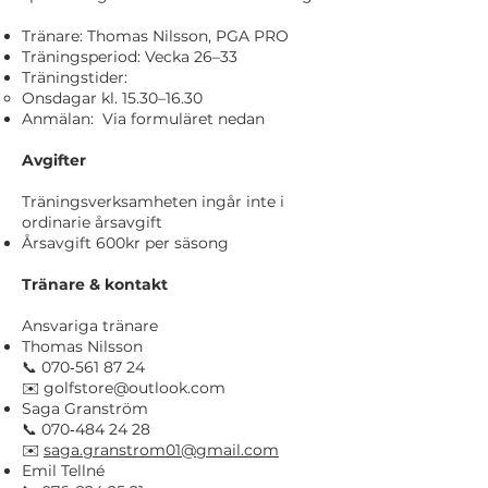
Tränare: Thomas Nilsson, PGA PRO
Träningsperiod: Vecka 26–33
Träningstider:
Onsdagar kl. 15.30–16.30
Anmälan: Via formuläret nedan
Avgifter
Träningsverksamheten ingår inte i
ordinarie årsavgift
Årsavgift 600kr per säsong
Tränare & kontakt
Ansvariga tränare
Thomas Nilsson
📞 070‑561 87 24
✉️ golfstore@outlook.com
Saga Granström
📞 070‑484 24 28
✉️
saga.granstrom01@gmail.com
Emil Tellné