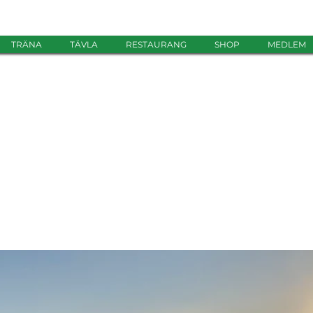
TRÄNA
TÄVLA
RESTAURANG
SHOP
MEDLEM
 en fin säsong för
b!