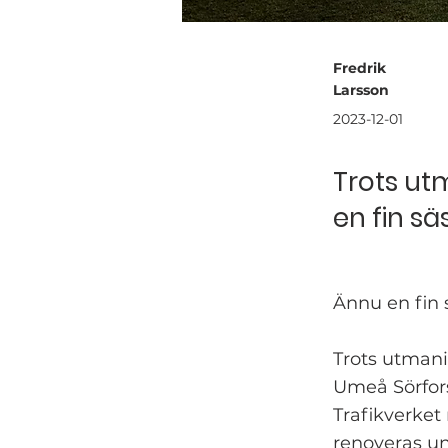
Fredrik
Larsson
2023-12-01
Trots ut
en fin s
Ännu en fin 
Trots utmani
Umeå Sörfors
Trafikverket
renoveras un