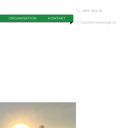
090-304 75
ORGANISATION
KONTAKT
kansli@sorforsgk.se
 vår