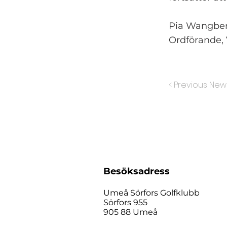
Pia Wangber
Ordförande,
< Previous New
Besöksadress
Umeå Sörfors Golfklubb
Sörfors 955
905 88 Umeå