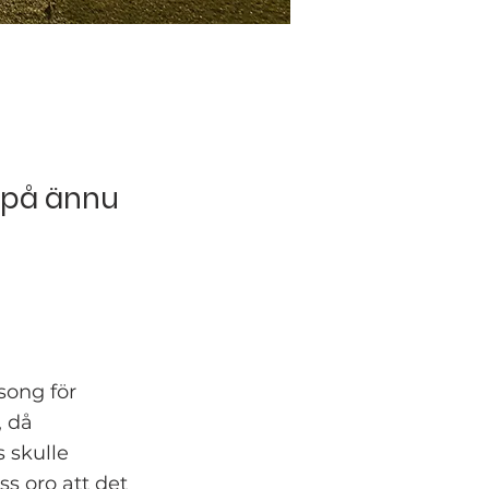
a på ännu
song för
, då
 skulle
s oro att det