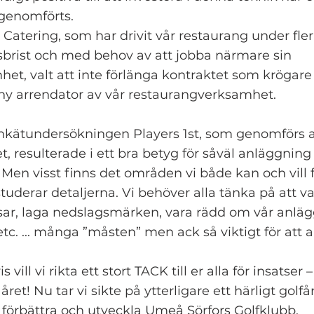
genomförts.
Catering, som har drivit vår restaurang under fler
sbrist och med behov av att jobba närmare sin
et, valt att inte förlänga kontraktet som krögare 
ny arrendator av vår restaurangverksamhet.
enkätundersökningen Players 1st, som genomförs 
t, resulterade i ett bra betyg för såväl anläggnin
Men visst finns det områden vi både kan och vill f
studerar detaljerna. Vi behöver alla tänka på att v
r, laga nedslagsmärken, vara rädd om vår anlägg
c. ... många ”måsten” men ack så viktigt för att al
 vill vi rikta ett stort TACK till er alla för insatser
ret! Nu tar vi sikte på ytterligare ett härligt golfår
tt förbättra och utveckla Umeå Sörfors Golfklubb.