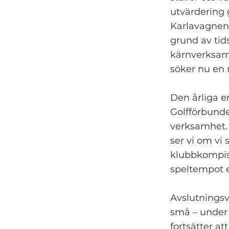
utvärdering 
Karlavagnen 
grund av tid
kärnverksamh
söker nu en 
Den årliga 
Golfförbunde
verksamhet. 
ser vi om vi 
klubbkompisa
speltempot et
Avslutningsvis
små – under å
fortsätter a