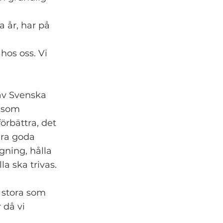
a år, har på
hos oss. Vi
av Svenska
g som
örbättra, det
ara goda
ning, hålla
la ska trivas.
 – stora som
 då vi