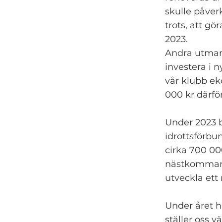
skulle påve
trots, att gö
2023.
Andra utmani
investera i 
vår klubb ek
000 kr därfö
Under 2023 b
idrottsförbu
cirka 700 00
nästkommande
utveckla ett
Under året h
ställer oss v