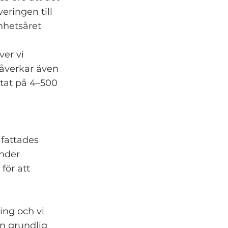
ringen till
amhetsåret
er vi
påverkar även
ltat på 4–500
 fattades
under
för att
ing och vi
 en grundlig