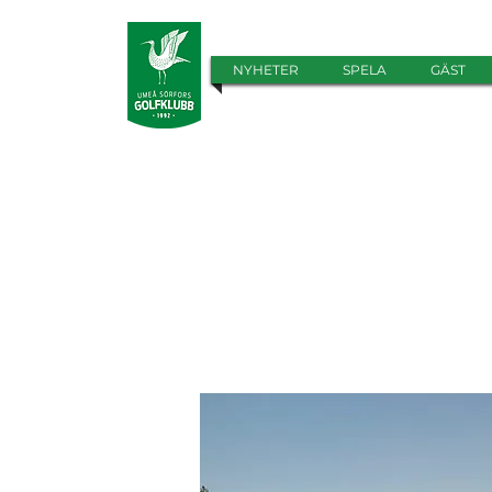
NYHETER
SPELA
GÄST
Ännu
klub