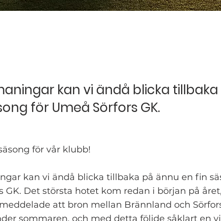
maningar kan vi ändå blicka tillbak
äsong för Umeå Sörfors GK.
säsong för vår klubb!
ngar kan vi ändå blicka tillbaka på ännu en fin sä
 GK. Det största hotet kom redan i början på året
 meddelade att bron mellan Brännland och Sörfors
der sommaren, och med detta följde såklart en vis