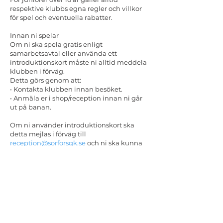
respektive klubbs egna regler och villkor
för spel och eventuella rabatter.
Innan ni spelar
Om ni ska spela gratis enligt
samarbetsavtal eller använda ett
introduktionskort måste ni alltid meddela
klubben i förväg.
Detta görs genom att:
• Kontakta klubben innan besöket.
• Anmäla er i shop/reception innan ni går
ut på banan.
Om ni använder introduktionskort ska
detta mejlas i förväg till
reception@sorforsgk.se
och ni ska kunna
visa upp kortet på plats.
Fadderrunda/Spelprov från annan klubb
På Umeå Sörfors GK erbjuder vi inte
spelare som gått sin gröntkort kurs online
att göra sina spelprov på banan.
Om du önskar "spela upp" kan du