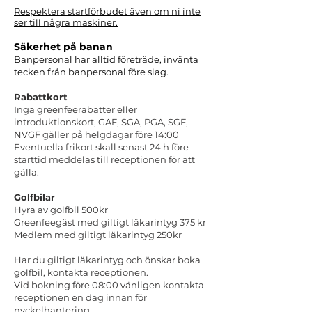
Respektera startförbudet även om ni inte
ser till några maskiner.
Säkerhet på banan
Banpersonal har alltid företräde, invänta
tecken från banpersonal före slag.
Rabattkort
Inga greenfeerabatter eller
introduktionskort, GAF, SGA, PGA, SGF,
NVGF gäller på helgdagar före 14:00
Eventuella frikort skall senast 24 h före
starttid meddelas till receptionen för att
gälla.
Golfbilar
Hyra av golfbil 500kr
Greenfeegäst med giltigt läkarintyg 375 kr
Medlem med giltigt läkarintyg 250kr
Har du giltigt läkarintyg och önskar boka
golfbil, kontakta receptionen.
Vid bokning före 08:00 vänligen kontakta
receptionen en dag innan för
nyckelhantering.