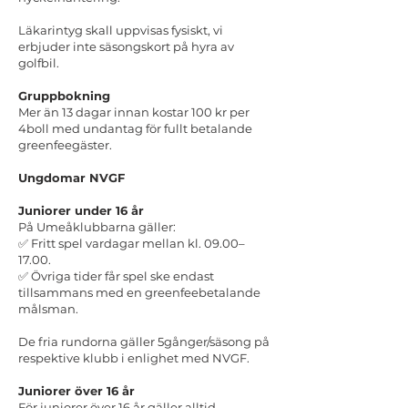
Läkarintyg skall uppvisas fysiskt, vi
erbjuder inte säsongskort på hyra av
golfbil.
Gruppbokning
Mer än 13 dagar innan kostar 100 kr per
4boll med undantag för fullt betalande
greenfeegäster.
Ungdomar NVGF
Juniorer under 16 år
På Umeåklubbarna gäller:
✅ Fritt spel vardagar mellan kl. 09.00–
17.00.
✅ Övriga tider får spel ske endast
tillsammans med en greenfeebetalande
målsman.
De fria rundorna gäller 5gånger/säsong på
respektive klubb i enlighet med NVGF.
Juniorer över 16 år
För juniorer över 16 år gäller alltid