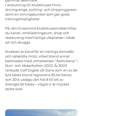
gammal åkermark.
I anslutning till klubbhuset finns
drivingrange, putting- och chippinggreen
samt en övningsbunker som ger goda
träningsmöjligheter.
På vårt trivsamma klubbhusområde hittar
du kansli, omklädningsrum, shop och
restaurang med härliga uteplatser i både
sol och skugga.
Klubben är känd för sin trevliga atmosfär
och välskötta miljö, vilket bland annat
belönades med utmärkelsen ”Årets bana” i
Norr- och Västerbotten 2002. År 2003
rankade Golf Digest vår bana som en av de
fyra bästa bland regionens 20‑tal banor,
och 2014 utsågs vårt hål 8 till ett av
Sveriges 50 bästa – något vi är mycket
stolta över.