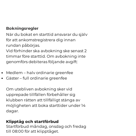
Bokningsregler
När du bokat en starttid ansvarar du själv
för att ankomstregistrera dig innan
rundan påbörjas.
Vid förhinder ska avbokning ske senast 2
timmar före starttid. Om avbokning inte
genomförs debiteras följande avgift:
Medlem – halv ordinarie greenfee
Gäster – full ordinarie greenfee
Om utebliven avbokning sker vid
upprepade tillfällen förbehåller sig
klubben rätten att tillfälligt stänga av
möjligheten att boka starttider under 14
dagar.
Klipptåg och startförbud
Startförbud måndag, onsdag och fredag
till 08:00 för att klipptåget.