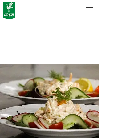
Restaurangens
tider under
hösten.