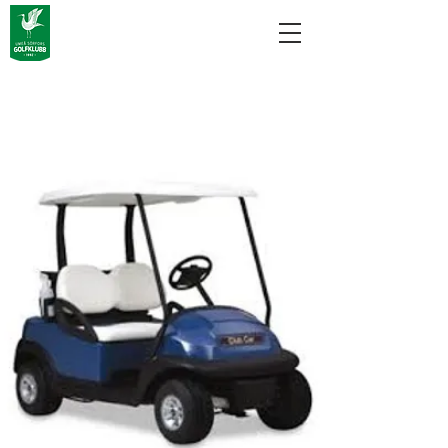
Nu öppnar vi för
spel med golfbil