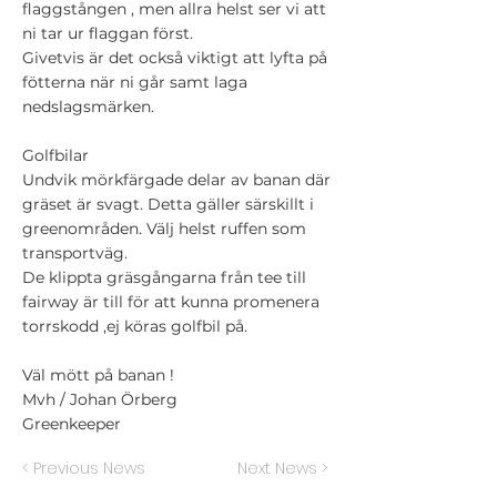
flaggstången , men allra helst ser vi att
ni tar ur flaggan först.
Givetvis är det också viktigt att lyfta på
fötterna när ni går samt laga
nedslagsmärken.
Golfbilar
Undvik mörkfärgade delar av banan där
gräset är svagt. Detta gäller särskillt i
greenområden. Välj helst ruffen som
transportväg.
De klippta gräsgångarna från tee till
fairway är till för att kunna promenera
torrskodd ,ej köras golfbil på.
Väl mött på banan !
Mvh / Johan Örberg
Greenkeeper
< Previous News
Next News >