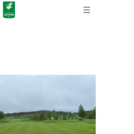
Betessläpp 2022 -
öppning av
ordinarie greener
, viktig info.