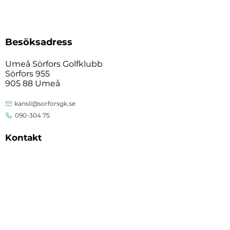
Besöksadress
Umeå Sörfors Golfklubb
Sörfors 955
905 88 Umeå
kansli@sorforsgk.se
090-304 75
Kontakt
Vardagar 10:00 – 15:00
Status anläggning
Banan
Öppen
Range
Öppen