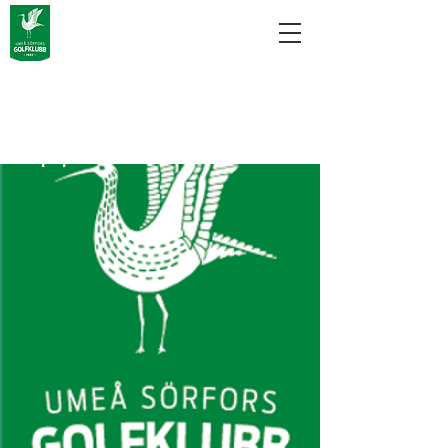
Banan åter
öppnad för spel