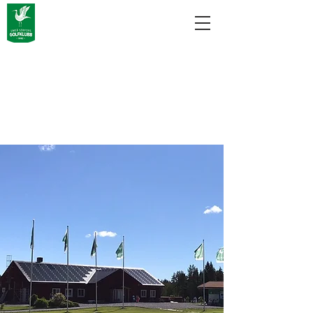
Öppettider
midsommarhelge
n