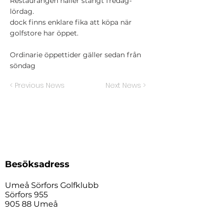
Restaurangen håller stängt fredag-
lördag.
dock finns enklare fika att köpa när
golfstore har öppet.
Ordinarie öppettider gäller sedan från
söndag
< Previous News
Next News >
Besöksadress
Umeå Sörfors Golfklubb
Sörfors 955
905 88 Umeå