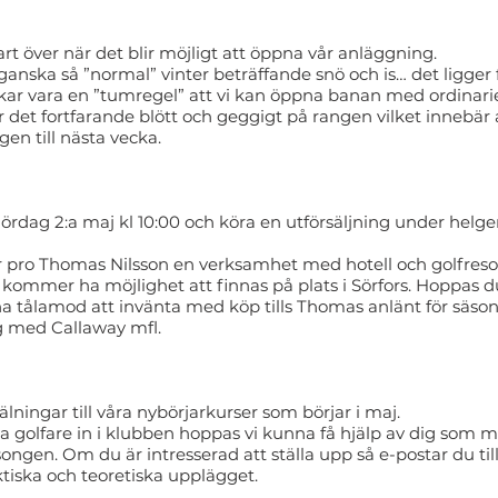
rt över när det blir möjligt att öppna vår anläggning.
ganska så ”normal” vinter beträffande snö och is… det ligger 
ukar vara en ”tumregel” att vi kan öppna banan med ordinarie
r det fortfarande blött och geggigt på rangen vilket innebär a
en till nästa vecka.
ag 2:a maj kl 10:00 och köra en utförsäljning under helgen f
r pro Thomas Nilsson en verksamhet med hotell och golfresor 
han kommer ha möjlighet att finnas på plats i Sörfors. Hoppas 
 tålamod att invänta med köp tills Thomas anlänt för säso
 med Callaway mfl.
älningar till våra nybörjarkurser som börjar i maj.
ya golfare in i klubben hoppas vi kunna få hjälp av dig som 
ngen. Om du är intresserad att ställa upp så e-postar du til
ktiska och teoretiska upplägget.