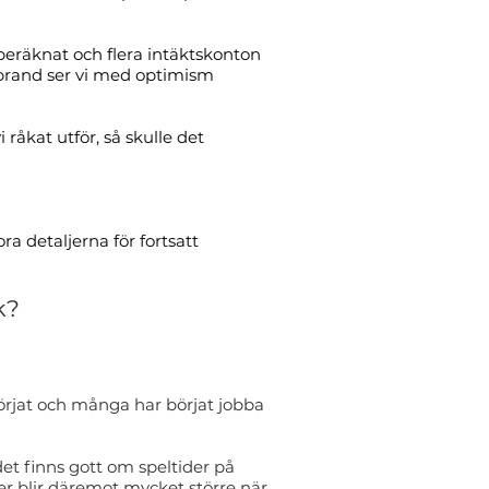
 beräknat och flera intäktskonton
h brand ser vi med optimism
råkat utför, så skulle det
ora detaljerna för fortsatt
k?
 börjat och många har börjat jobba
 det finns gott om speltider på
ger blir däremot mycket större när