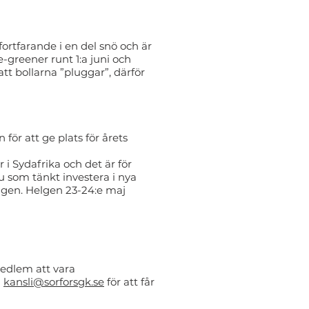
fortfarande i en del snö och är
-greener runt 1:a juni och
tt bollarna ”pluggar”, därför
ör att ge plats för årets
i Sydafrika och det är för
du som tänkt investera i nya
ngen. Helgen 23-24:e maj
medlem att vara
l
kansli@sorforsgk.se
för att får