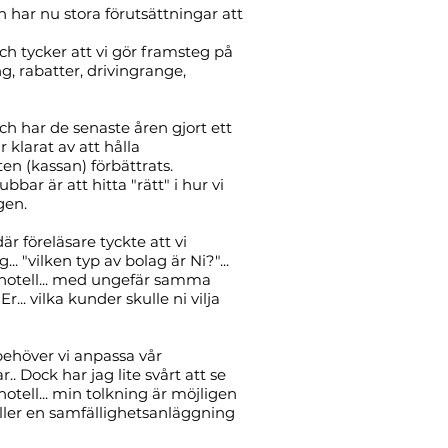
 har nu stora förutsättningar att
h tycker att vi gör framsteg på
ng, rabatter, drivingrange,
ch har de senaste åren gjort ett
ar klarat av att hålla
en (kassan) förbättrats.
ar är att hitta "rätt" i hur vi
gen.
r föreläsare tyckte att vi
.. "vilken typ av bolag är Ni?"...
t hotell... med ungefär samma
Er... vilka kunder skulle ni vilja
behöver vi anpassa vår
. Dock har jag lite svårt att se
 hotell... min tolkning är möjligen
eller en samfällighetsanläggning