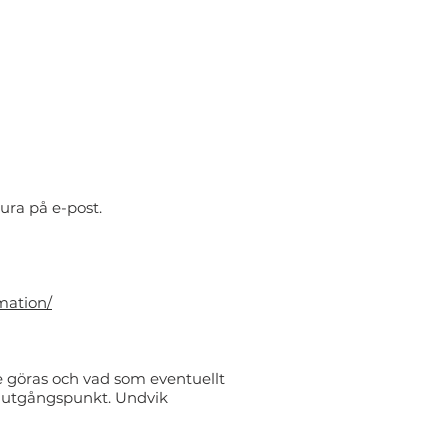
tura på e-post.
rmation/
e göras och vad som eventuellt
a utgångspunkt. Undvik