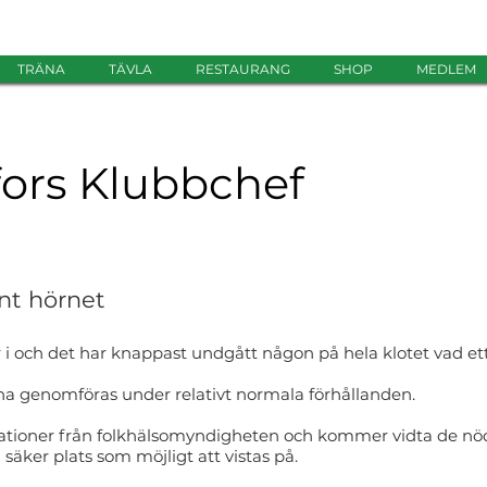
TRÄNA
TÄVLA
RESTAURANG
SHOP
MEDLEM
ors Klubbchef
nt hörnet
r i och det har knappast undgått någon på hela klotet vad ett 
na genomföras under relativt normala förhållanden.
dationer från folkhälsomyndigheten och kommer vidta de nö
å säker plats som möjligt att vistas på.