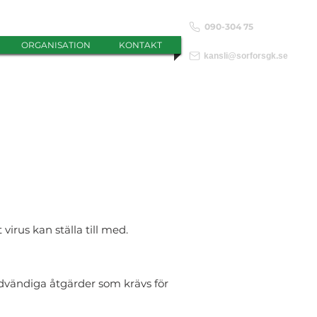
090-304 75
ORGANISATION
KONTAKT
kansli@sorforsgk.se
virus kan ställa till med.
dvändiga åtgärder som krävs för