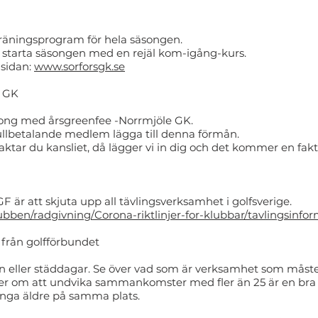
 träningsprogram för hela säsongen.
t starta säsongen med en rejäl kom-igång-kurs.
sidan:
www.sorforsgk.se
e GK
song med årsgreenfee -Norrmjöle GK.
ullbetalande medlem lägga till denna förmån.
taktar du kansliet, då lägger vi in dig och det kommer en fak
r att skjuta upp all tävlingsverksamhet i golfsverige.
klubben/radgivning/Corona-riktlinjer-for-klubbar/tavlingsinfo
t från golfförbundet
n eller städdagar. Se över vad som är verksamhet som måst
injer om att undvika sammankomster med fler än 25 är en br
ga äldre på samma plats.