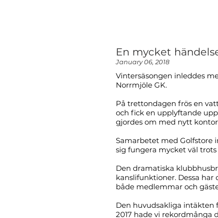
En mycket händelser
January 06, 2018
Vintersäsongen inleddes me
Norrmjöle GK.
På trettondagen frös en va
och fick en upplyftande up
gjordes om med nytt konto
Samarbetet med Golfstore in
sig fungera mycket väl trots 
Den dramatiska klubbhusbran
kanslifunktioner. Dessa har 
både medlemmar och gäster 
Den huvudsakliga intäkten fö
2017 hade vi rekordmånga de