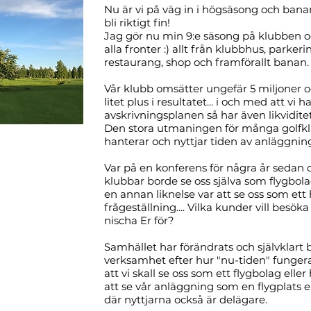
Nu är vi på väg in i högsäsong och banan
bli riktigt fin!
Jag gör nu min 9:e säsong på klubben oc
alla fronter :) allt från klubbhus, parkeri
restaurang, shop och framförallt banan.
Vår klubb omsätter ungefär 5 miljoner o
litet plus i resultatet... i och med att vi h
avskrivningsplanen så har även likviditet
Den stora utmaningen för många golfklubb
hanterar och nyttjar tiden av anläggnin
Var på en konferens för några år sedan dä
klubbar borde se oss själva som flygbolag.
en annan liknelse var att se oss som et
frågeställning.... Vilka kunder vill besöka 
nischa Er för?
Samhället har förändrats och självklart 
verksamhet efter hur "nu-tiden" fungerar.
att vi skall se oss som ett flygbolag eller
att se vår anläggning som en flygplats 
där nyttjarna också är delägare.