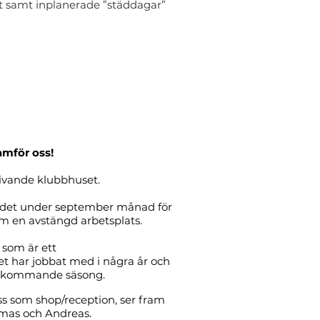
t samt inplanerade ”städdagar”
amför oss!
ivande klubbhuset.
andet under september månad för
m en avstängd arbetsplats.
 som är ett
t har jobbat med i några år och
er kommande säsong.
oss som shop/reception, ser fram
mas och Andreas.