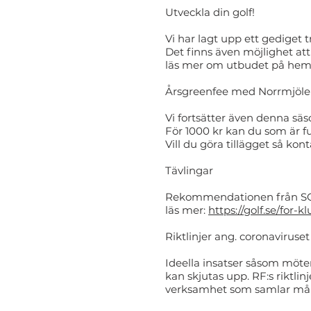
Utveckla din golf!
Vi har lagt upp ett gediget
Det finns även möjlighet at
läs mer om utbudet på hem
Årsgreenfee med Norrmjöl
Vi fortsätter även denna sä
För 1000 kr kan du som är f
Vill du göra tillägget så kon
Tävlingar
Rekommendationen från SGF ä
läs mer:
https://golf.se/for-
Riktlinjer ang. coronaviruse
Ideella insatser såsom möte
kan skjutas upp. RF:s riktl
verksamhet som samlar mån