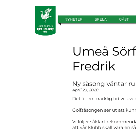
NYHETER
SPELA
GÄST
Umeå Sörf
Fredrik
Ny säsong väntar ru
April 29, 2020
Det är en märklig tid vi leve
Golfsäsongen ser ut att kun
Vi följer såklart rekommen
att vår klubb skall vara en s