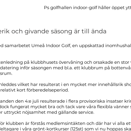
Ps golfhallen indoor-golf håller öppet y
ik och givande säsong är till ända
d samarbetet Umeå Indoor Golf, en uppskattad inomhushall
ttenledning på klubbhusets övervåning och orsakade en stor
pdatering inför säsongen med bl.a. ett klubbrum på bottenv
rsrum.
leddes vilket har resulterat i en mycket mer innehållsrik sh
relativt kort förberedelseperiod.
den den 4:e juli resulterade i flera provisoriska insatser k
dock fungerat mycket bra och tack vare våra flexibla vänner
uttryckt nöjsamhet med gällande service.
r klubben är förstås medlemsintäkten och där har vi alla ett 
ltagare i våra grönt-kortkurser (125st) som vi nu hoppas sk