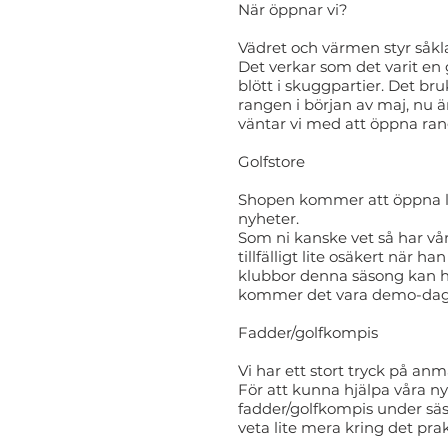
När öppnar vi?
Vädret och värmen styr såkla
Det verkar som det varit en 
blött i skuggpartier. Det br
rangen i början av maj, nu ä
väntar vi med att öppna rang
Golfstore
Shopen kommer att öppna lörd
nyheter.
Som ni kanske vet så har vå
tillfälligt lite osäkert när 
klubbor denna säsong kan ha
kommer det vara demo-dag
Fadder/golfkompis
Vi har ett stort tryck på anm
För att kunna hjälpa våra n
fadder/golfkompis under säso
veta lite mera kring det pra