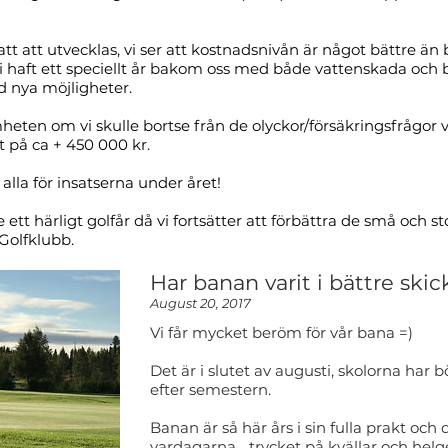
t att utvecklas, vi ser att kostnadsnivån är något bättre än
 vi haft ett speciellt år bakom oss med både vattenskada oc
 nya möjligheter.
eten om vi skulle bortse från de olyckor/försäkringsfrågor vi 
t på ca + 450 000 kr.
er alla för insatserna under året!
re ett härligt golfår då vi fortsätter att förbättra de små och st
Golfklubb.
Har banan varit i bättre skic
August 20, 2017
Vi får mycket beröm för vår bana =)
Det är i slutet av augusti, skolorna har
efter semestern.
Banan är så här års i sin fulla prakt och
vardagarna... trycket på kvällar och hel