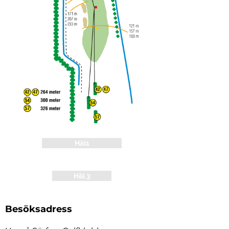
Hål1
Hål 3
Besöksadress