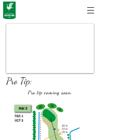
Pro Tip:
Pro tip
coming
soon.