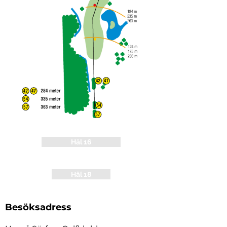
Hål 16
Hål 18
Besöksadress