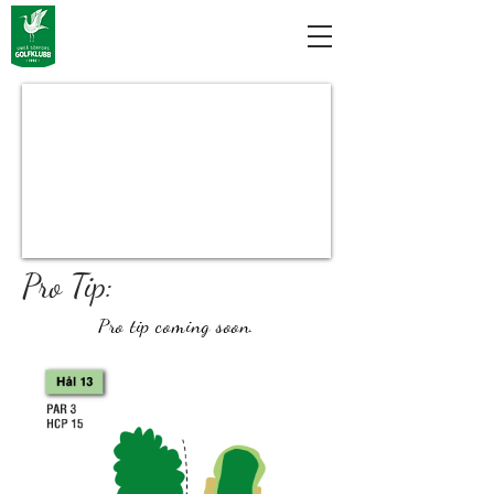
Pro Tip:
Pro tip
coming
soon.