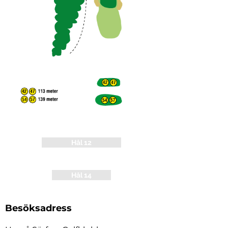
Hål 12
Hål 14
Besöksadress