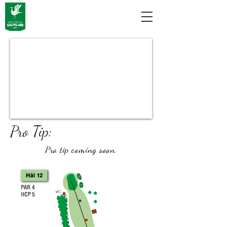
Pro Tip:
Pro tip
coming
soon.