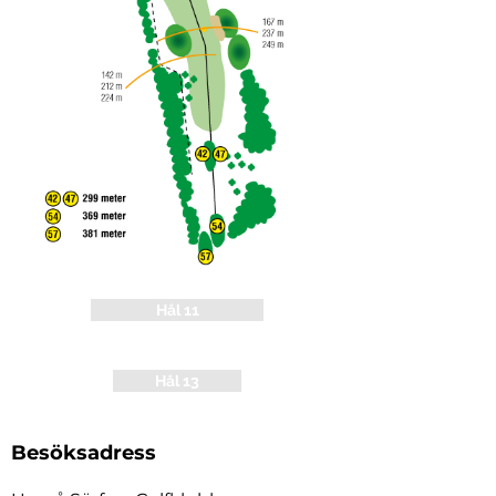
Hål 11
Hål 13
Besöksadress