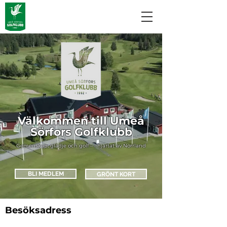
Välkommen till Umeå
Sörfors Golfklubb
Gemenskap, glädje och golf – i hjärtat av Norrland
BLI MEDLEM
GRÖNT KORT
Besöksadress